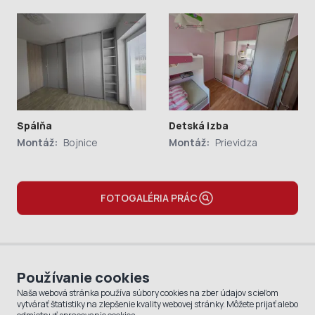
Spálňa
Detská izba
Montáž:
Bojnice
Montáž:
Prievidza
FOTOGALÉRIA PRÁC
NOVŠIA
PREDOŠLÁ
Používanie cookies
Naša webová stránka používa súbory cookies na zber údajov s cieľom
vytvárať štatistiky na zlepšenie kvality webovej stránky. Môžete prijať alebo