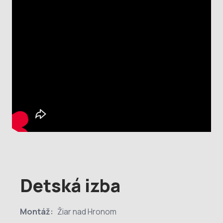
Detská izba
Montáž:
Žiar nad Hronom